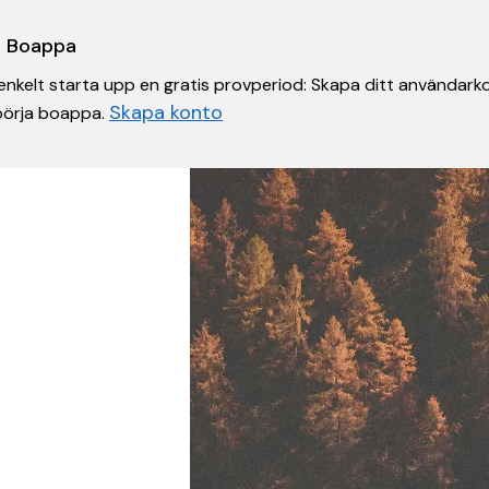
 i Boappa
nkelt starta upp en gratis provperiod: Skapa ditt användarko
Skapa konto
 börja boappa.