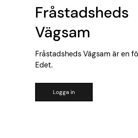
Fråstadsheds
Vägsam
Fråstadsheds Vägsam
är en f
Edet.
Logga in