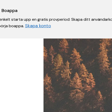
 i Boappa
nkelt starta upp en gratis provperiod: Skapa ditt användarko
Skapa konto
 börja boappa.