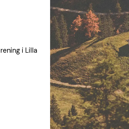
örening
i Lilla