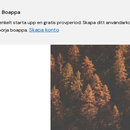
 i Boappa
nkelt starta upp en gratis provperiod: Skapa ditt användarko
Skapa konto
 börja boappa.