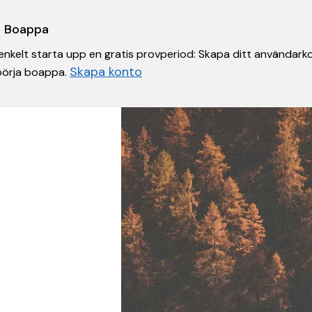
 i Boappa
nkelt starta upp en gratis provperiod: Skapa ditt användarko
Skapa konto
 börja boappa.