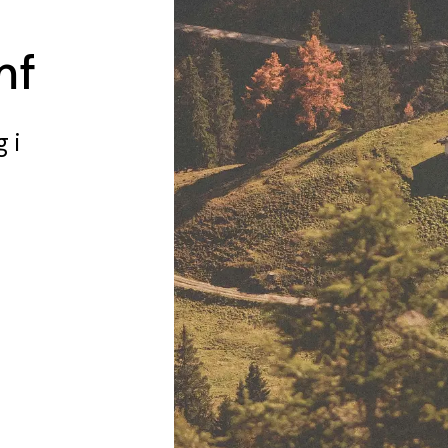
mf
g
i