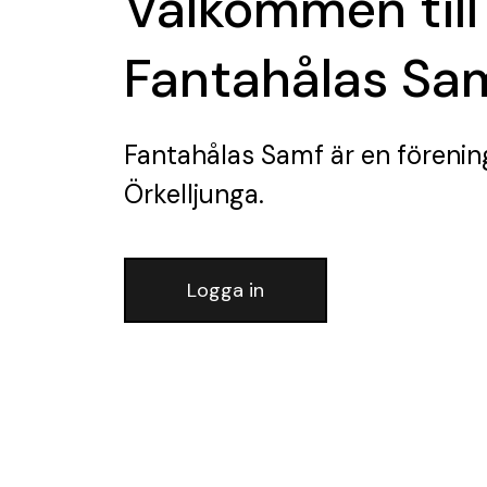
Välkommen till
Fantahålas Sa
Fantahålas Samf
är en förenin
Örkelljunga.
Logga in