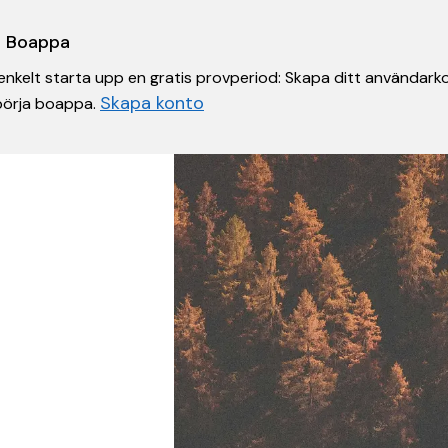
 i Boappa
nkelt starta upp en gratis provperiod: Skapa ditt användarko
Skapa konto
 börja boappa.