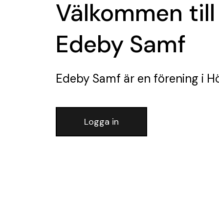
Välkommen till
Edeby Samf
Edeby Samf
är en förening
i Hö
Logga in