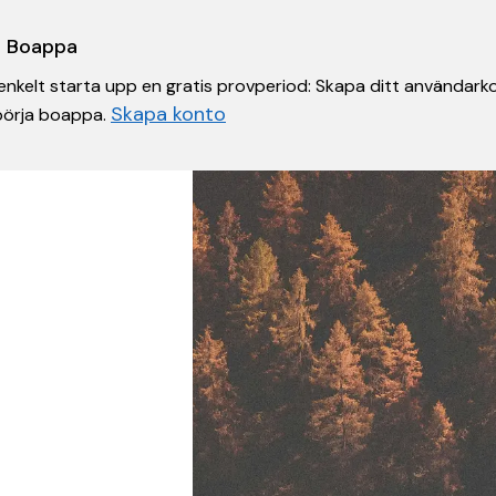
 i Boappa
nkelt starta upp en gratis provperiod: Skapa ditt användarko
Skapa konto
 börja boappa.