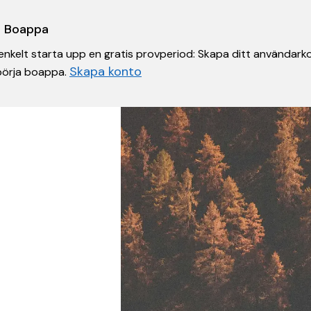
 i Boappa
nkelt starta upp en gratis provperiod: Skapa ditt användarko
Skapa konto
 börja boappa.