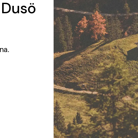
 Dusö
na.