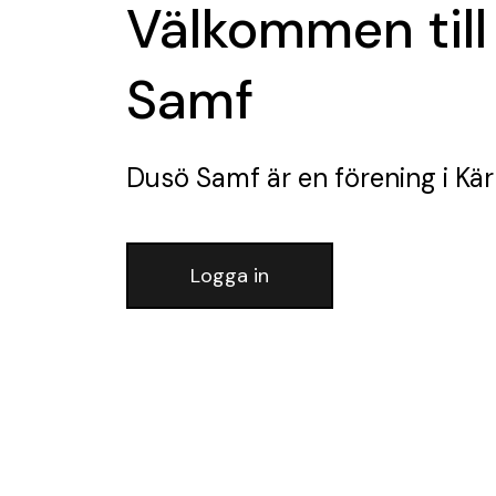
Välkommen till
Samf
Dusö Samf
är en förening
i Kär
Logga in