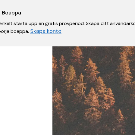
 i Boappa
nkelt starta upp en gratis provperiod: Skapa ditt användarko
Skapa konto
 börja boappa.