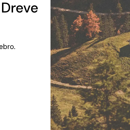
 Dreve
ebro.