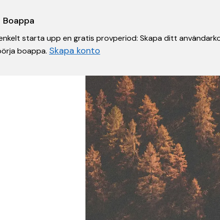
 i Boappa
nkelt starta upp en gratis provperiod: Skapa ditt användarko
Skapa konto
 börja boappa.