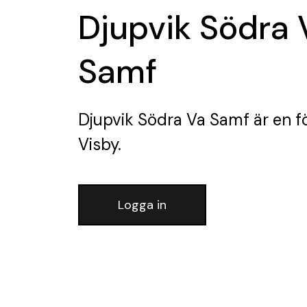
Djupvik Södra 
Samf
Djupvik Södra Va Samf
är en f
Visby.
Logga in