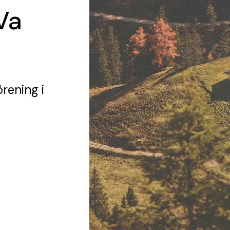
Va
örening
i