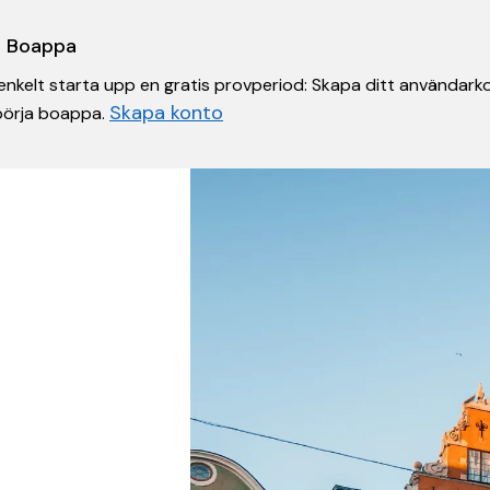
 i Boappa
nkelt starta upp en gratis provperiod: Skapa ditt användarko
Skapa konto
 börja boappa.