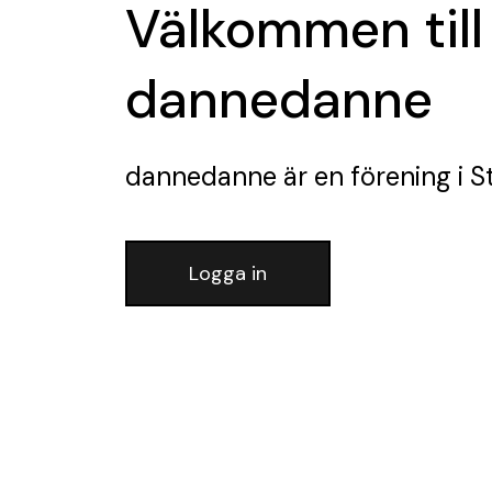
Välkommen till
dannedanne
dannedanne
är en förening
i S
Logga in