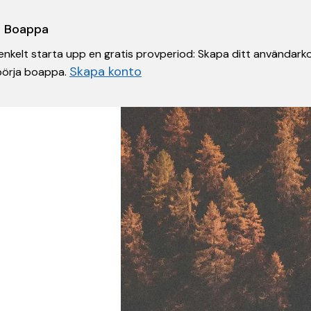
 i Boappa
nkelt starta upp en gratis provperiod: Skapa ditt användarko
Skapa konto
 börja boappa.