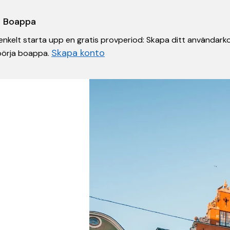
 i Boappa
nkelt starta upp en gratis provperiod: Skapa ditt användarko
Skapa konto
 börja boappa.