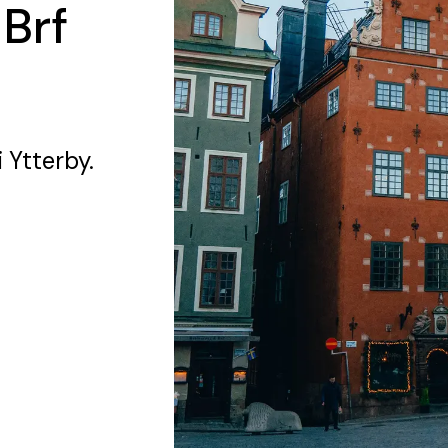
 Brf
i Ytterby.