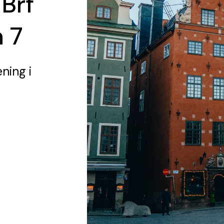
 Brf
 7
ening
i