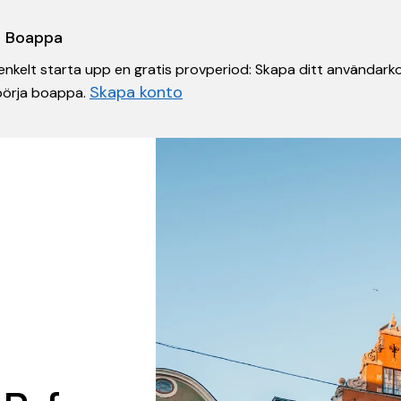
 i Boappa
nkelt starta upp en gratis provperiod: Skapa ditt användarko
Skapa konto
 börja boappa.