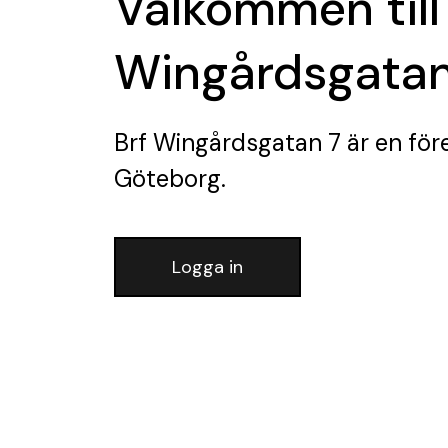
Välkommen till
Wingårdsgatan
Brf Wingårdsgatan 7
är en för
Göteborg.
Logga in