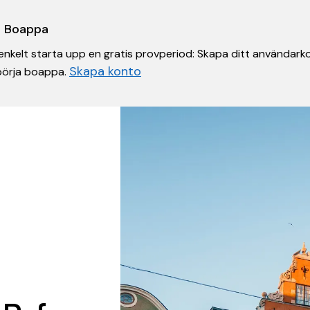
 i Boappa
nkelt starta upp en gratis provperiod: Skapa ditt användarko
Skapa konto
 börja boappa.