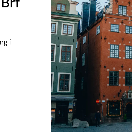
 Brf
ing
i