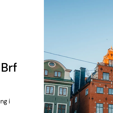
 Brf
é
ing
i