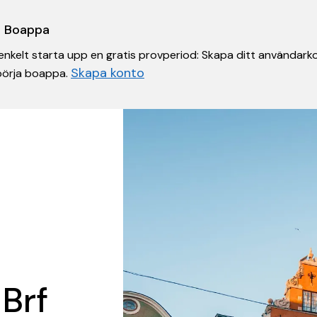
 i Boappa
nkelt starta upp en gratis provperiod: Skapa ditt användarko
Skapa konto
 börja boappa.
 Brf