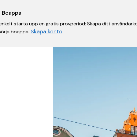
 i Boappa
nkelt starta upp en gratis provperiod: Skapa ditt användarko
Skapa konto
 börja boappa.