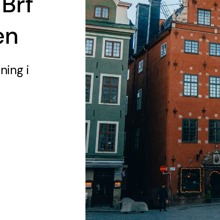
 Brf
en
ening
i