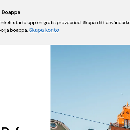
 i Boappa
nkelt starta upp en gratis provperiod: Skapa ditt användarko
Skapa konto
 börja boappa.