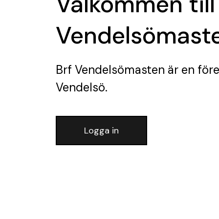
Välkommen till
Vendelsömast
Brf Vendelsömasten
är en för
Vendelsö.
Logga in