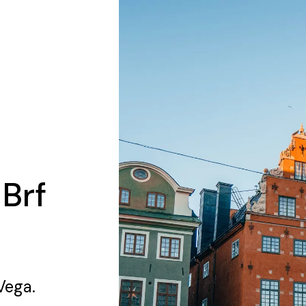
 Brf
Vega.