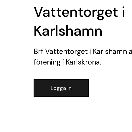
Vattentorget i
Karlshamn
Brf Vattentorget i Karlshamn
ä
förening
i Karlskrona.
Logga in