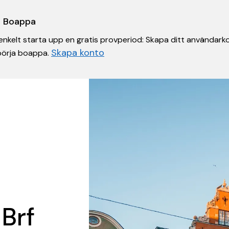
 i Boappa
nkelt starta upp en gratis provperiod: Skapa ditt användarko
Skapa konto
 börja boappa.
 Brf