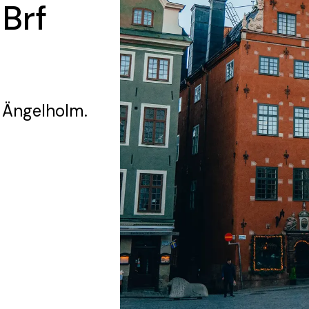
 Brf
 Ängelholm.