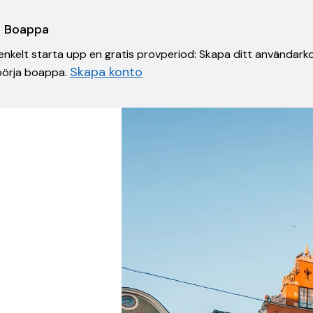
 i Boappa
nkelt starta upp en gratis provperiod: Skapa ditt användarko
Skapa konto
 börja boappa.