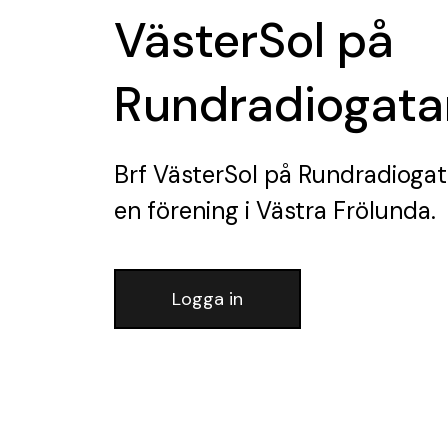
VästerSol på
Rundradiogata
Brf VästerSol på Rundradioga
en förening
i Västra Frölunda.
Logga in