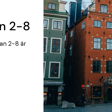
n 2-8
tan 2-8
är