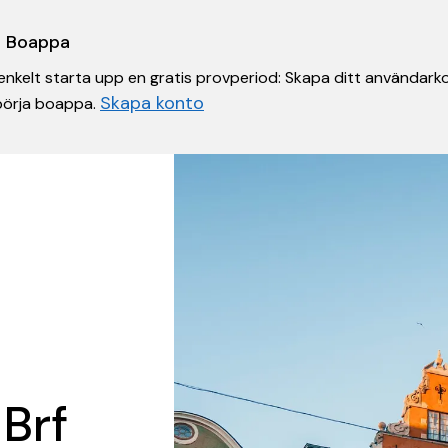
 i Boappa
nkelt starta upp en gratis provperiod: Skapa ditt användarko
Skapa konto
 börja boappa.
 Brf