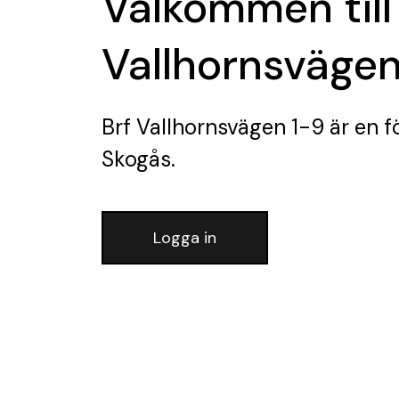
Välkommen till
Vallhornsvägen
Brf Vallhornsvägen 1-9
är en f
Skogås.
Logga in