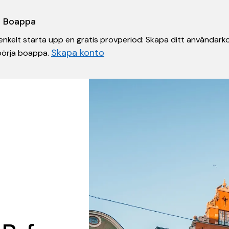
 i Boappa
nkelt starta upp en gratis provperiod: Skapa ditt användarko
Skapa konto
 börja boappa.