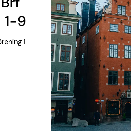
 Brf
 1-9
örening
i