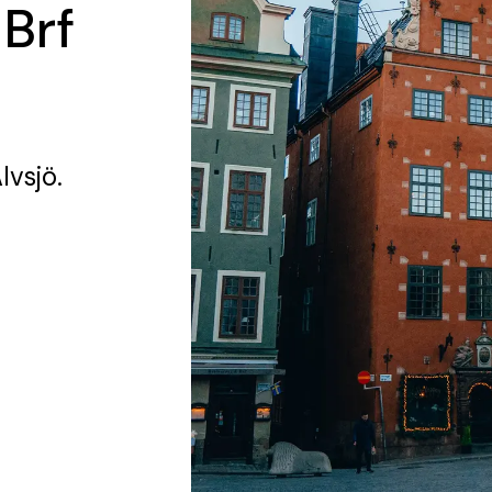
 Brf
lvsjö.