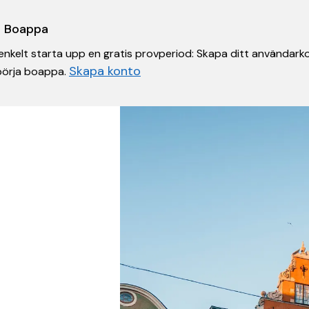
 i Boappa
nkelt starta upp en gratis provperiod: Skapa ditt användarko
Skapa konto
 börja boappa.