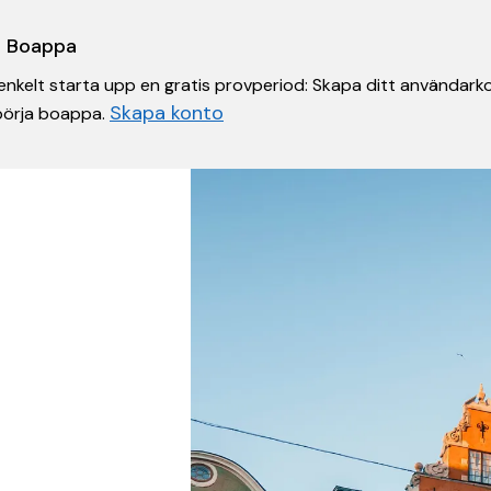
 i Boappa
nkelt starta upp en gratis provperiod: Skapa ditt användarko
Skapa konto
 börja boappa.