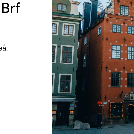
 Brf
eå.