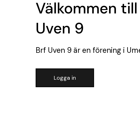
Välkommen till
Uven 9
Brf Uven 9
är en förening
i Um
Logga in