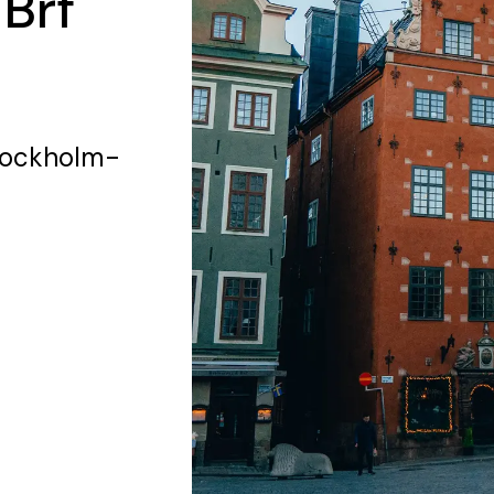
 Brf
tockholm-