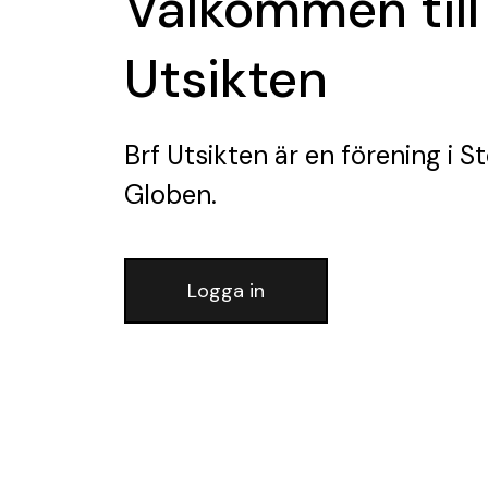
Välkommen till
Utsikten
Brf Utsikten
är en förening
i S
Globen.
Logga in