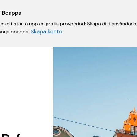
 i Boappa
nkelt starta upp en gratis provperiod: Skapa ditt användarko
Skapa konto
 börja boappa.