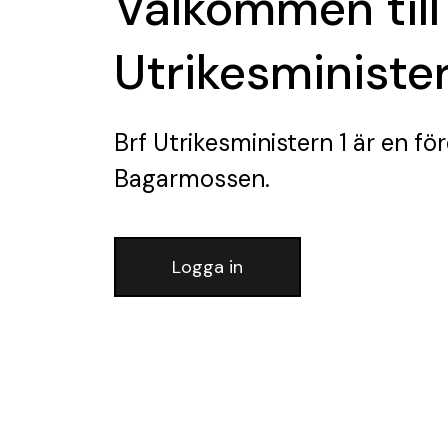
Välkommen till
Utrikesminister
Brf Utrikesministern 1
är en fö
Bagarmossen.
Logga in