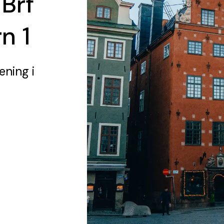
 Brf
n 1
rening
i