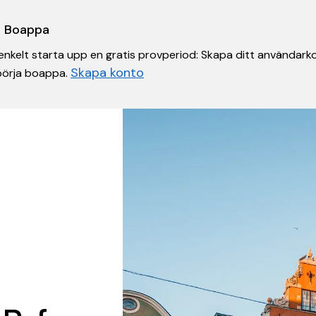
 i Boappa
nkelt starta upp en gratis provperiod: Skapa ditt användarko
Skapa konto
 börja boappa.