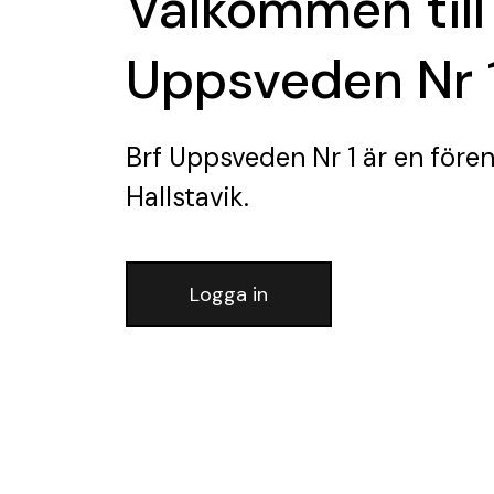
Välkommen till
Uppsveden Nr 
Brf Uppsveden Nr 1
är en fören
Hallstavik.
Logga in