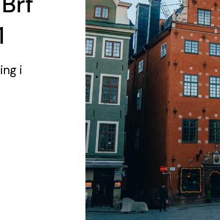
 Brf
1
ing
i