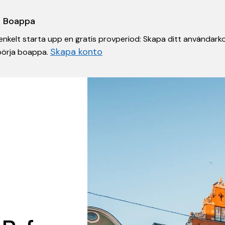
 i Boappa
nkelt starta upp en gratis provperiod: Skapa ditt användarko
Skapa konto
 börja boappa.