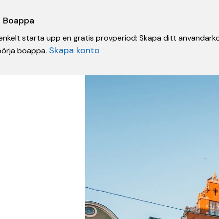
 i Boappa
nkelt starta upp en gratis provperiod: Skapa ditt användarko
Skapa konto
 börja boappa.