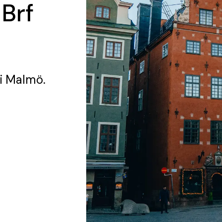
 Brf
i Malmö.