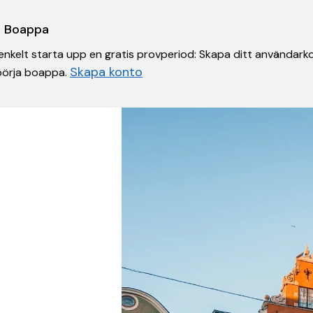
 i Boappa
nkelt starta upp en gratis provperiod: Skapa ditt användarko
Skapa konto
 börja boappa.