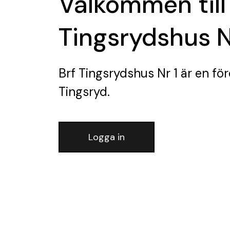
Välkommen till
Tingsrydshus N
Brf Tingsrydshus Nr 1
är en fö
Tingsryd.
Logga in