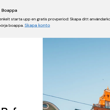
 i Boappa
nkelt starta upp en gratis provperiod: Skapa ditt användarko
Skapa konto
 börja boappa.