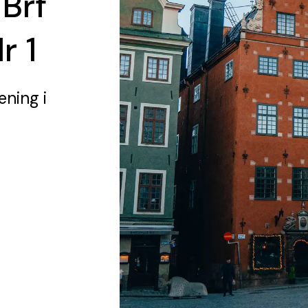
 Brf
r 1
rening
i