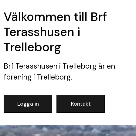
Välkommen till Brf
Terasshusen i
Trelleborg
Brf Terasshusen i Trelleborg
är en
förening
i Trelleborg.
Logga in
Kontakt