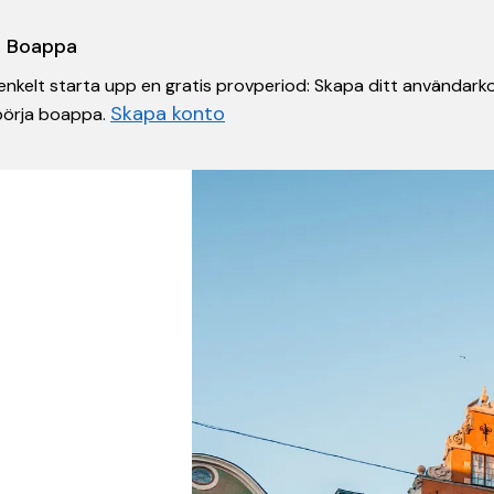
 i Boappa
nkelt starta upp en gratis provperiod: Skapa ditt användarko
Skapa konto
 börja boappa.