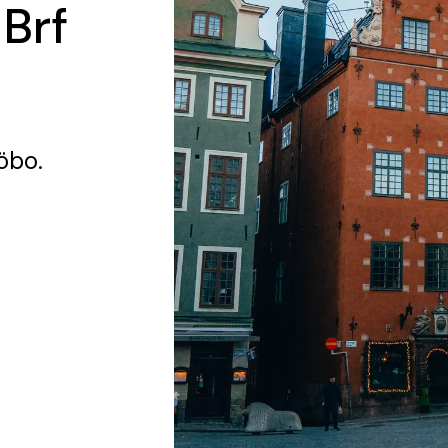
 Brf
jöbo.