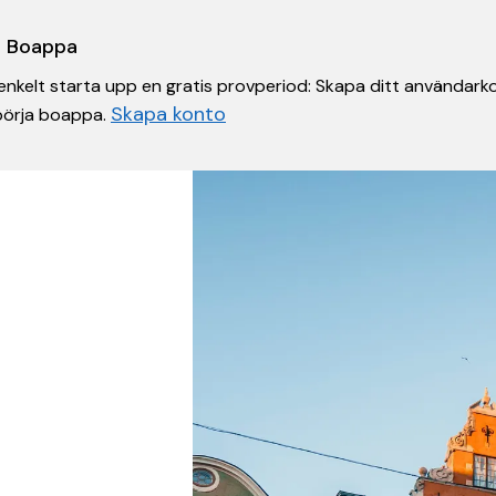
 i Boappa
nkelt starta upp en gratis provperiod: Skapa ditt användarko
Skapa konto
 börja boappa.