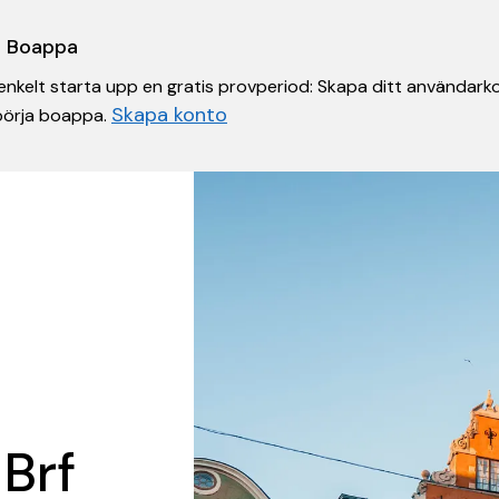
 i Boappa
nkelt starta upp en gratis provperiod: Skapa ditt användarko
Skapa konto
 börja boappa.
 Brf