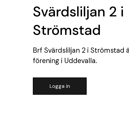
Svärdsliljan 2 i
Strömstad
Brf Svärdsliljan 2 i Strömstad
ä
förening
i Uddevalla.
Logga in