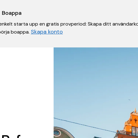
 i Boappa
nkelt starta upp en gratis provperiod: Skapa ditt användarko
Skapa konto
 börja boappa.