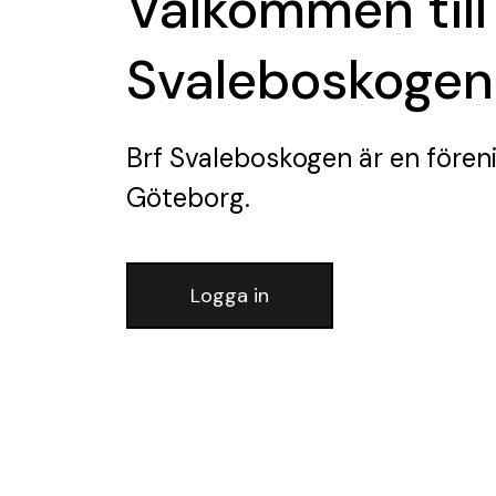
Välkommen till
Svaleboskogen
Brf Svaleboskogen
är en fören
Göteborg.
Logga in