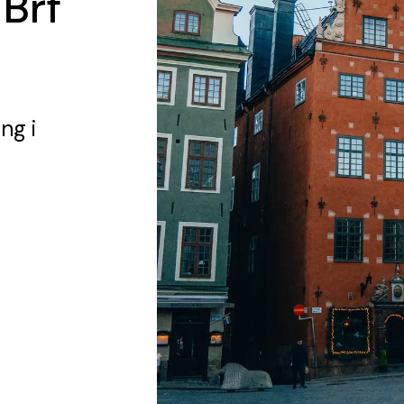
 Brf
ing
i