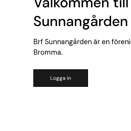
Välkommen till
Sunnangården
Brf Sunnangården
är en fören
Bromma.
Logga in