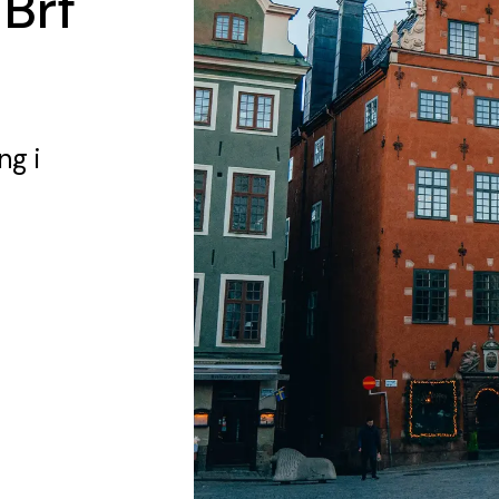
 Brf
ing
i