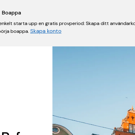
 i Boappa
nkelt starta upp en gratis provperiod: Skapa ditt användarko
Skapa konto
 börja boappa.