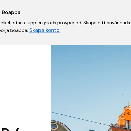
 i Boappa
nkelt starta upp en gratis provperiod: Skapa ditt användarko
Skapa konto
 börja boappa.