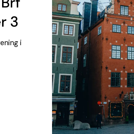
 Brf
r 3
rening
i