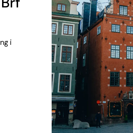
 Brf
ing
i