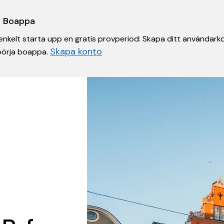
 i Boappa
nkelt starta upp en gratis provperiod: Skapa ditt användarko
Skapa konto
 börja boappa.