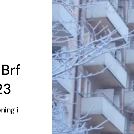
 Brf
23
ening
i