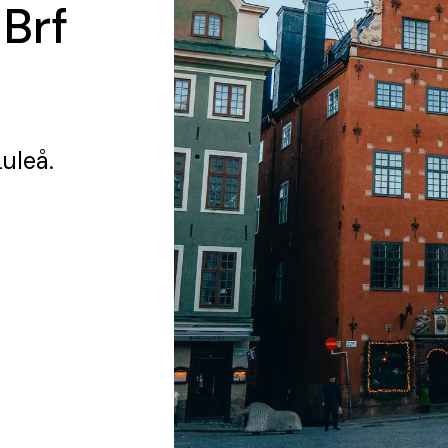
 Brf
Luleå.