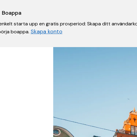
 i Boappa
nkelt starta upp en gratis provperiod: Skapa ditt användarko
Skapa konto
 börja boappa.