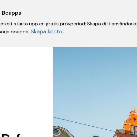
 i Boappa
nkelt starta upp en gratis provperiod: Skapa ditt användarko
Skapa konto
 börja boappa.