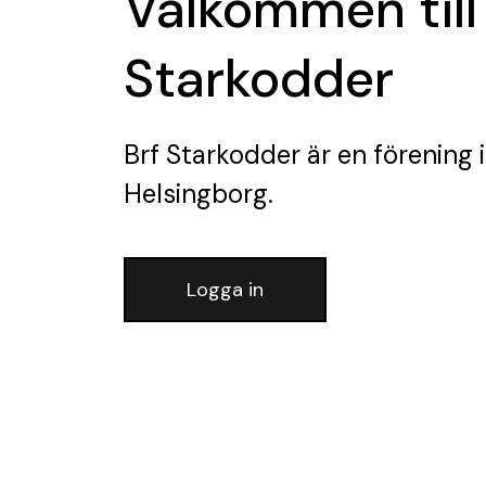
Välkommen till
Starkodder
Brf Starkodder
är en förening
i
Helsingborg.
Logga in