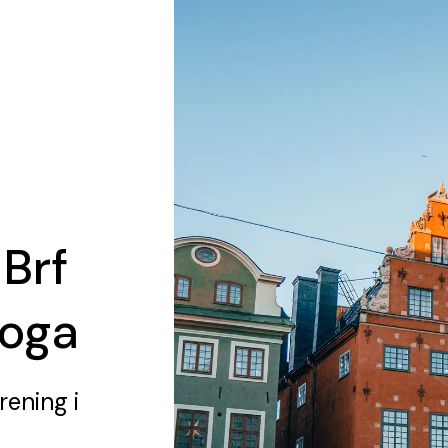
 Brf
koga
rening
i