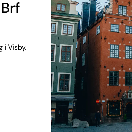
 Brf
g
i Visby.