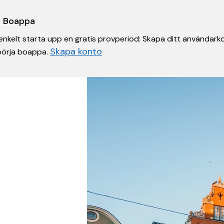
 i Boappa
nkelt starta upp en gratis provperiod: Skapa ditt användarko
Skapa konto
 börja boappa.