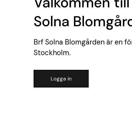
Välkommen till
Solna Blomgår
Brf Solna Blomgården
är en fö
Stockholm.
Logga in