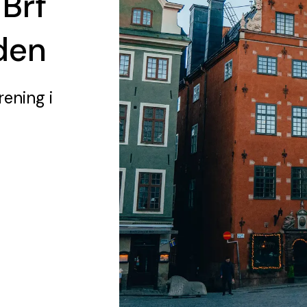
 Brf
den
rening
i