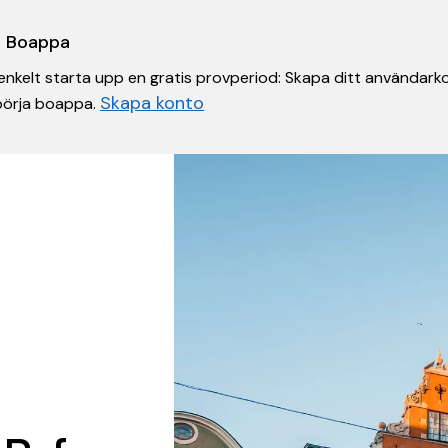
 i Boappa
nkelt starta upp en gratis provperiod: Skapa ditt användarko
Skapa konto
 börja boappa.