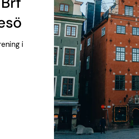
 Brf
resö
rening
i