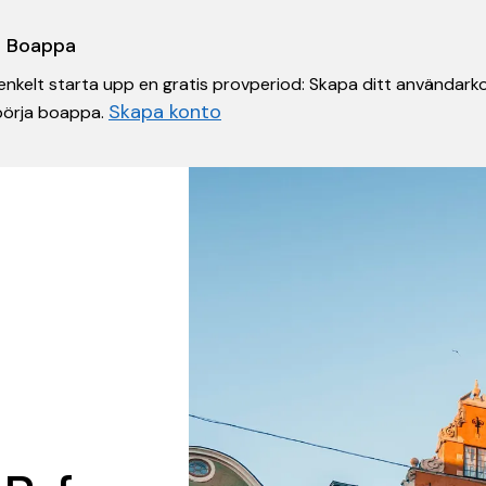
 i Boappa
nkelt starta upp en gratis provperiod: Skapa ditt användarko
Skapa konto
 börja boappa.