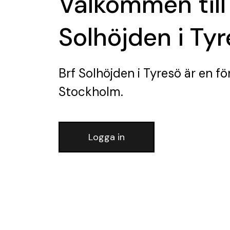
Välkommen till
Solhöjden i Ty
Brf Solhöjden i Tyresö
är en fö
Stockholm.
Logga in