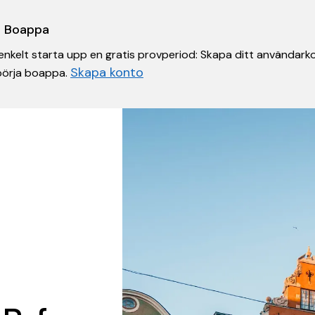
 i Boappa
nkelt starta upp en gratis provperiod: Skapa ditt användarko
Skapa konto
 börja boappa.