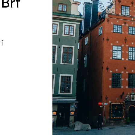
 Brf
i