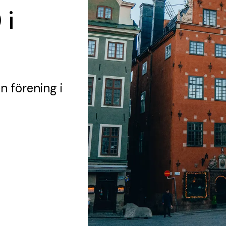
 i
n förening
i