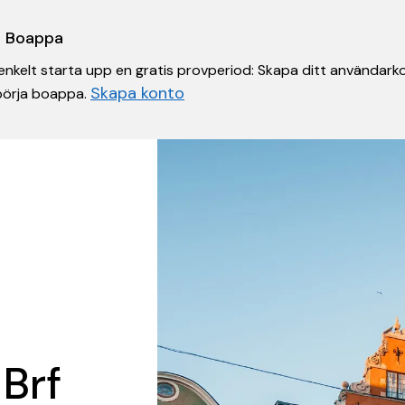
 i Boappa
nkelt starta upp en gratis provperiod: Skapa ditt användarko
Skapa konto
 börja boappa.
 Brf