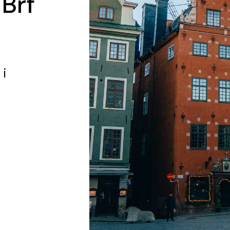
 Brf
g
i