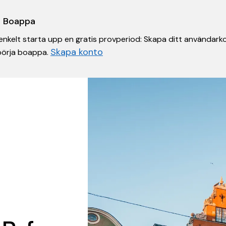
 i Boappa
nkelt starta upp en gratis provperiod: Skapa ditt användarko
Skapa konto
 börja boappa.