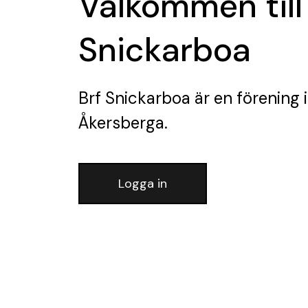
Välkommen till
Snickarboa
Brf Snickarboa
är en förening
i
Åkersberga.
Logga in