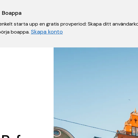
 i Boappa
nkelt starta upp en gratis provperiod: Skapa ditt användarko
Skapa konto
 börja boappa.